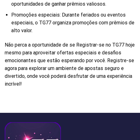
oportunidades de ganhar prêmios valiosos.
Promoções especiais: Durante feriados ou eventos
especiais, o TG77 organiza promoções com prêmios de
alto valor.
Não perca a oportunidade de se Registrar-se no TG77 hoje
mesmo para aproveitar ofertas especiais e desafios
emocionantes que estão esperando por você. Registre-se
agora para explorar um ambiente de apostas seguro e
divertido, onde você poderá desfrutar de uma experiência
incrível!