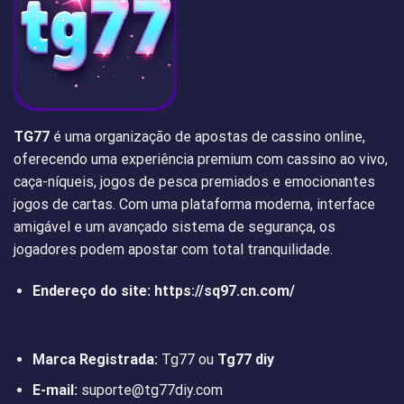
TG77
é uma organização de apostas de cassino online,
oferecendo uma experiência premium com cassino ao vivo,
caça-níqueis, jogos de pesca premiados e emocionantes
jogos de cartas. Com uma plataforma moderna, interface
amigável e um avançado sistema de segurança, os
jogadores podem apostar com total tranquilidade.
Endereço do site:
https://sq97.cn.com/
Marca Registrada:
Tg77 ou
Tg77 diy
E-mail:
suporte@tg77diy.com