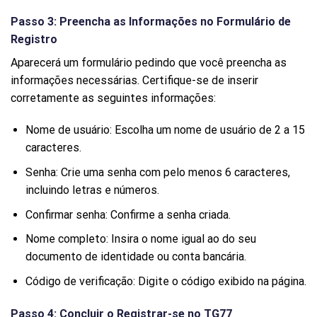
Passo 3: Preencha as Informações no Formulário de
Registro
Aparecerá um formulário pedindo que você preencha as
informações necessárias. Certifique-se de inserir
corretamente as seguintes informações:
Nome de usuário: Escolha um nome de usuário de 2 a 15
caracteres.
Senha: Crie uma senha com pelo menos 6 caracteres,
incluindo letras e números.
Confirmar senha: Confirme a senha criada.
Nome completo: Insira o nome igual ao do seu
documento de identidade ou conta bancária.
Código de verificação: Digite o código exibido na página.
Passo 4: Concluir o Registrar-se no TG77