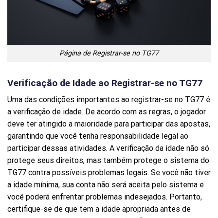
Página de Registrar-se no TG77
Verificação de Idade ao Registrar-se no TG77
Uma das condições importantes ao registrar-se no TG77 é
a verificação de idade. De acordo com as regras, o jogador
deve ter atingido a maioridade para participar das apostas,
garantindo que você tenha responsabilidade legal ao
participar dessas atividades. A verificação da idade não só
protege seus direitos, mas também protege o sistema do
TG77 contra possíveis problemas legais. Se você não tiver
a idade mínima, sua conta não será aceita pelo sistema e
você poderá enfrentar problemas indesejados. Portanto,
certifique-se de que tem a idade apropriada antes de