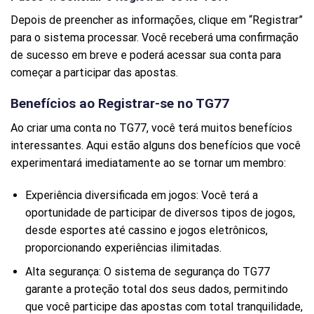
Depois de preencher as informações, clique em “Registrar”
para o sistema processar. Você receberá uma confirmação
de sucesso em breve e poderá acessar sua conta para
começar a participar das apostas.
Benefícios ao Registrar-se no TG77
Ao criar uma conta no TG77, você terá muitos benefícios
interessantes. Aqui estão alguns dos benefícios que você
experimentará imediatamente ao se tornar um membro:
Experiência diversificada em jogos: Você terá a
oportunidade de participar de diversos tipos de jogos,
desde esportes até cassino e jogos eletrônicos,
proporcionando experiências ilimitadas.
Alta segurança: O sistema de segurança do TG77
garante a proteção total dos seus dados, permitindo
que você participe das apostas com total tranquilidade,