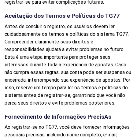
registrar-se para evitar complicações futuras.
Aceitação dos Termos e Políticas do TG77
Antes de concluir o registro, os usuários devem ler
cuidadosamente os termos e políticas do sistema TG77.
Compreender claramente seus direitos e
responsabilidades ajudará a evitar problemas no futuro.
Esta é uma etapa importante para proteger seus
interesses durante toda a experiência de apostas. Caso
não cumpra essas regras, sua conta pode ser suspensa ou
encerrada, interrompendo sua experiência de apostas. Por
isso, reserve um tempo para ler os termos e políticas do
sistema antes de registrar-se, garantindo que você não
perca seus direitos e evite problemas posteriores.
Fornecimento de Informações PrecisAs
Ao registrar-se no TG77, você deve fornecer informações
pessoais precisas, incluindo nome completo, e-mail,