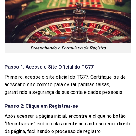
Preenchendo o Formulário de Registro
Passo 1: Acesse o Site Oficial do TG77
Primeiro, acesse o site oficial do TG77. Certifique-se de
acessar o site correto para evitar páginas falsas,
garantindo a segurança da sua conta e dados pessoais.
Passo 2: Clique em Registrar-se
Após acessar a página inicial, encontre e clique no botão
“Registrar-se” exibido claramente no canto superior direito
da página, facilitando o processo de registro.