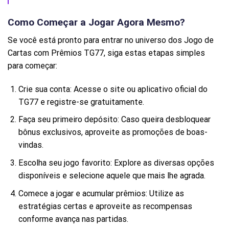
Como Começar a Jogar Agora Mesmo?
Se você está pronto para entrar no universo dos Jogo de
Cartas com Prêmios TG77, siga estas etapas simples
para começar:
Crie sua conta: Acesse o site ou aplicativo oficial do
TG77 e registre-se gratuitamente.
Faça seu primeiro depósito: Caso queira desbloquear
bônus exclusivos, aproveite as promoções de boas-
vindas.
Escolha seu jogo favorito: Explore as diversas opções
disponíveis e selecione aquele que mais lhe agrada.
Comece a jogar e acumular prêmios: Utilize as
estratégias certas e aproveite as recompensas
conforme avança nas partidas.