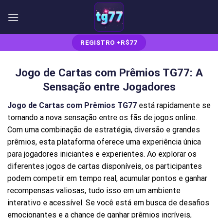
Skip
to
content
REGISTRO +R$77
Jogo de Cartas com Prêmios TG77: A
Sensação entre Jogadores
Jogo de Cartas com Prêmios TG77
está rapidamente se
tornando a nova sensação entre os fãs de jogos online.
Com uma combinação de estratégia, diversão e grandes
prêmios, esta plataforma oferece uma experiência única
para jogadores iniciantes e experientes. Ao explorar os
diferentes jogos de cartas disponíveis, os participantes
podem competir em tempo real, acumular pontos e ganhar
recompensas valiosas, tudo isso em um ambiente
interativo e acessível. Se você está em busca de desafios
emocionantes e a chance de ganhar prêmios incríveis,