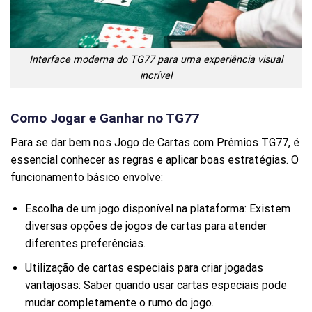
Interface moderna do TG77 para uma experiência visual
incrível
Como Jogar e Ganhar no TG77
Para se dar bem nos Jogo de Cartas com Prêmios TG77, é
essencial conhecer as regras e aplicar boas estratégias. O
funcionamento básico envolve:
Escolha de um jogo disponível na plataforma: Existem
diversas opções de jogos de cartas para atender
diferentes preferências.
Utilização de cartas especiais para criar jogadas
vantajosas: Saber quando usar cartas especiais pode
mudar completamente o rumo do jogo.