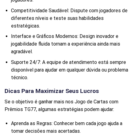
Competitividade Saudável: Dispute com jogadores de
diferentes níveis e teste suas habilidades
estratégicas.
Interface e Gráficos Modernos: Design inovador e
jogabilidade fluida tornam a experiência ainda mais
agradável.
Suporte 24/7: A equipe de atendimento está sempre
disponível para ajudar em qualquer dúvida ou problema
técnico.
Dicas Para Maximizar Seus Lucros
Se o objetivo é ganhar mais nos Jogo de Cartas com
Prêmios TG77, algumas estratégias podem ajudar:
Aprenda as Regras: Conhecer bem cada jogo ajuda a
tomar decisões mais acertadas.