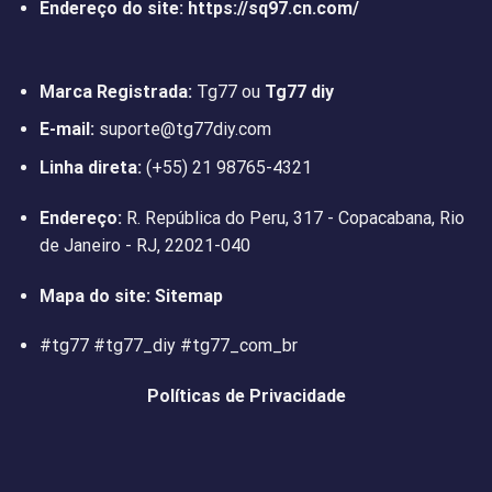
Endereço do site:
https://sq97.cn.com/
Marca Registrada:
Tg77 ou
Tg77 diy
E-mail:
suporte@tg77diy.com
Linha direta:
(+55) 21 98765-4321
Endereço:
R. República do Peru, 317 - Copacabana, Rio
de Janeiro - RJ, 22021-040
Mapa do site:
Sitemap
#tg77 #tg77_diy #tg77_com_br
Políticas de Privacidade