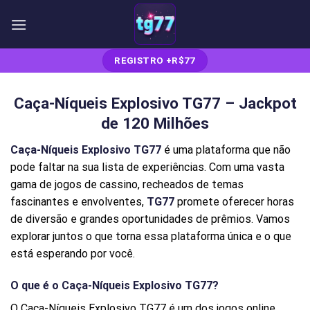
Skip
to
content
REGISTRO +R$77
Caça-Níqueis Explosivo TG77 – Jackpot
de 120 Milhões
Caça-Níqueis Explosivo TG77
é uma plataforma que não
pode faltar na sua lista de experiências. Com uma vasta
gama de jogos de cassino, recheados de temas
fascinantes e envolventes,
TG77
promete oferecer horas
de diversão e grandes oportunidades de prêmios. Vamos
explorar juntos o que torna essa plataforma única e o que
está esperando por você.
O que é o Caça-Níqueis Explosivo TG77?
O Caça-Níqueis Explosivo TG77 é um dos jogos online