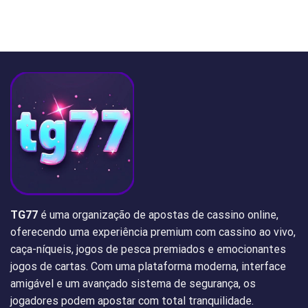
TG77
é uma organização de apostas de cassino online,
oferecendo uma experiência premium com cassino ao vivo,
caça-níqueis, jogos de pesca premiados e emocionantes
jogos de cartas. Com uma plataforma moderna, interface
amigável e um avançado sistema de segurança, os
jogadores podem apostar com total tranquilidade.